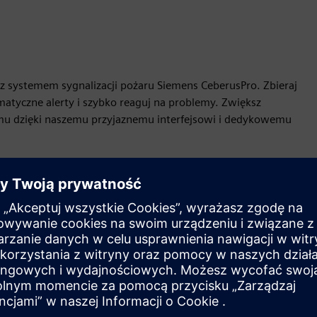
z systemem sygnalizacji pożaru Siemens CeberusPro. Zbieraj
matyczne alerty i szybko reaguj na problemy. Zwiększ
mu dzięki naszemu przyjaznemu interfejsowi i dedykowemu
Ruch
Build