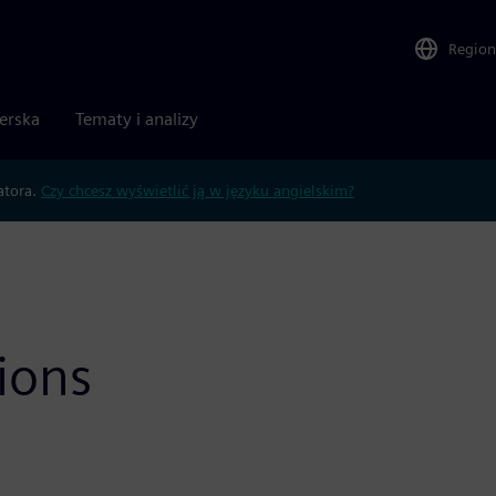
Region
nerska
Tematy i analizy
atora.
Czy chcesz wyświetlić ją w języku angielskim?
ions