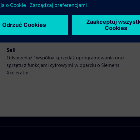
Rozszerza lub buduje na bazie produktu/rozwiązania
Siemens Xcelerator poprzez tworzenie nowego produktu
lub tworzy nowe rozwiązanie dla klienta poprzez
integrację produktu Siemens Xcelerator z produktem
własnym
Sell
Odsprzedaż / wspólna sprzedaż oprogramowania oraz
sprzętu z funkcjami cyfrowymi w oparciu o Siemens
Xcelerator