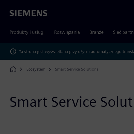
Siemens
Produkty i usługi
Rozwiązania
Branże
Sieć part
Ta strona jest wyświetlana przy użyciu automatycznego transl
Ecosystem
Smart Service Solutions
Home
Smart Service Solut