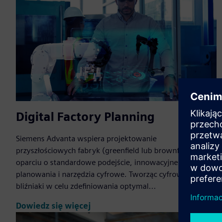
Digital Factory Planning
Siemens Advanta wspiera projektowanie
przyszłościowych fabryk (greenfield lub brownfield) w
oparciu o standardowe podejście, innowacyjne metody
planowania i narzędzia cyfrowe. Tworząc cyfrowe
bliźniaki w celu zdefiniowania optymal...
Dowiedz się więcej