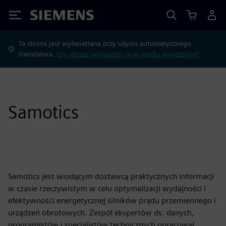
Siemens
Ta strona jest wyświetlana przy użyciu automatycznego
translatora.
Czy chcesz wyświetlić ją w języku angielskim?
Samotics
Samotics jest wiodącym dostawcą praktycznych informacji
w czasie rzeczywistym w celu optymalizacji wydajności i
efektywności energetycznej silników prądu przemiennego i
urządzeń obrotowych. Zespół ekspertów ds. danych,
programistów i specjalistów technicznych opracował