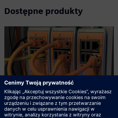
Dostępne produkty
SAM4 Health
SAM4 Health analyzes current and voltage signals to detect
electrical and mechanical faults with ~90% accuracy. The