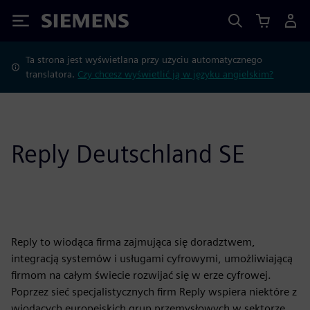
Siemens
Ta strona jest wyświetlana przy użyciu automatycznego
translatora.
Czy chcesz wyświetlić ją w języku angielskim?
Reply Deutschland SE
Reply to wiodąca firma zajmująca się doradztwem,
integracją systemów i usługami cyfrowymi, umożliwiającą
firmom na całym świecie rozwijać się w erze cyfrowej.
Poprzez sieć specjalistycznych firm Reply wspiera niektóre z
wiodących europejskich grup przemysłowych w sektorze