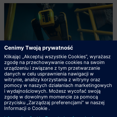
Roboverse Reply Robotics Platform
Groundbreaking, vendor-independent robotics platform for
seamless control and coordination of multiple robots.
Dowiedz się więcej