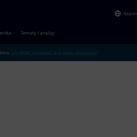
Region
nerska
Tematy i analizy
atora.
Czy chcesz wyświetlić ją w języku angielskim?