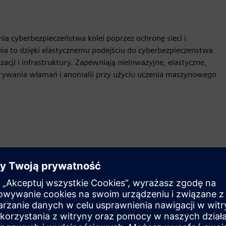
ia cyberbezpieczeństwa kolei poprzez ochronę sieci i
 to dzięki elastycznemu podejściu do cyberbezpieczeństwa
cji i infrastruktury. Zapewniają nieinwazyjne, elastyczne,
krywania włamań i anomalii przy użyciu uczenia maszynowego
Ruch
Build
Rozszerza lub buduje na bazie produktu/rozwiązania
Siemens Xcelerator poprzez tworzenie nowego produktu
lub tworzy nowe rozwiązanie dla klienta poprzez