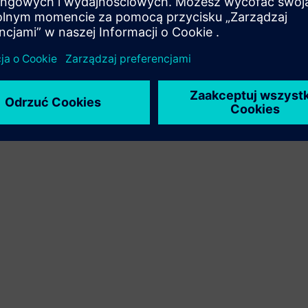
integrację produktu Siemens Xcelerator z produktem
własnym