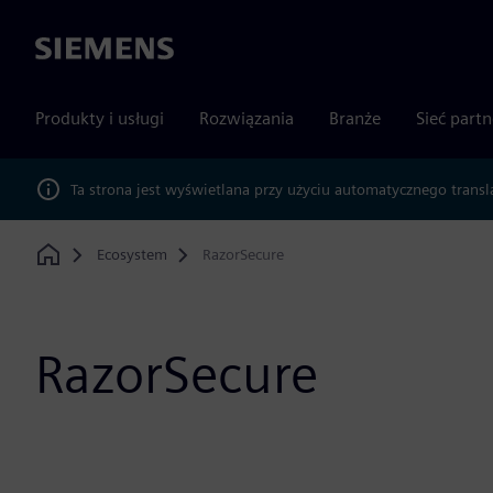
Siemens
Produkty i usługi
Rozwiązania
Branże
Sieć part
Ta strona jest wyświetlana przy użyciu automatycznego transl
Ecosystem
RazorSecure
Home
RazorSecure