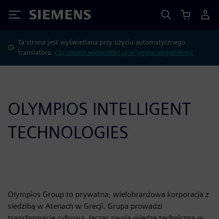
Siemens
Ta strona jest wyświetlana przy użyciu automatycznego
translatora.
Czy chcesz wyświetlić ją w języku angielskim?
OLYMPIOS INTELLIGENT
TECHNOLOGIES
Olympios Group to prywatna, wielobranżowa korporacja z
siedzibą w Atenach w Grecji. Grupa prowadzi
transformację cyfrową, łącząc swoją wiedzę techniczną w