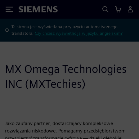
Siemens
Ta strona jest wyświetlana przy użyciu automatycznego
translatora.
Czy chcesz wyświetlić ją w języku angielskim?
MX Omega Technologies
INC (MXTechies)
Jako zaufany partner, dostarczający kompleksowe
rozwiązania niskodowe. Pomagamy przedsiębiorstwom
przyspieszyć transformację cyfrową — dzięki głębokiej