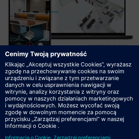
Metaroom 3D Capture
Metaroom enables simple and efficient 2D and 3D
digitization of rooms and buildings using a smartphone.
Outputs include DXF, PDF, IFC, and seamless integrations
with Building X Data Setup and Building X Lifecycle Twin.
Dowiedz się więcej