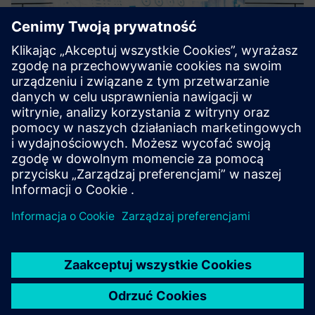
TESSA® APM
TESSA® APM the transformer expert system that delivers
actionable insights, health assessments, prescriptive
recommendations and AI-based predictions.
Dowiedz się więcej