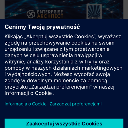
LemonTree.Connect for Polarion
Dzięki LemonTree.connect dla Polarion umożliwiamy
kompleksowe śledzenie wymagań, architektury i
modelowania. Zautomatyzowane tworzenie wersji modeli,
zintegrowane zarządzanie wymaganiami i zmianami oraz
pełna identyfikowalność zap...
Dowiedz się więcej