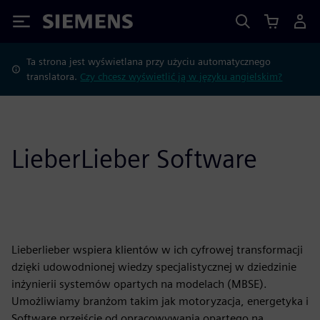
Siemens
Ta strona jest wyświetlana przy użyciu automatycznego
translatora.
Czy chcesz wyświetlić ją w języku angielskim?
LieberLieber Software
Lieberlieber wspiera klientów w ich cyfrowej transformacji
dzięki udowodnionej wiedzy specjalistycznej w dziedzinie
inżynierii systemów opartych na modelach (MBSE).
Umożliwiamy branżom takim jak motoryzacja, energetyka i
Software przejście od opracowywania opartego na