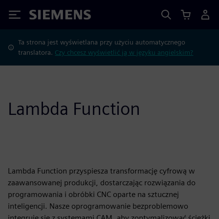
Siemens
Ta strona jest wyświetlana przy użyciu automatycznego
translatora.
Czy chcesz wyświetlić ją w języku angielskim?
Lambda Function
Lambda Function przyspiesza transformację cyfrową w
zaawansowanej produkcji, dostarczając rozwiązania do
programowania i obróbki CNC oparte na sztucznej
inteligencji. Nasze oprogramowanie bezproblemowo
integruje się z systemami CAM, aby zoptymalizować ścieżki