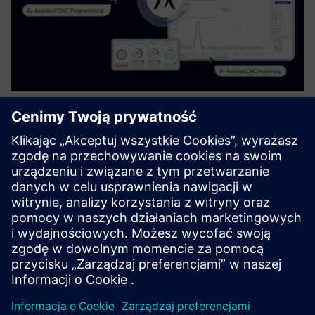
AI-Driven CNC Programming for
Siemens NX CAM | Free Plan
Helps CAM users accelerate programming and improve
consistency. It serves CNC programmers and
manufacturing engineers by providing AI-driven
recommendations for tool selection, cutting parameters,
and machining strategies—reducing...
Dowiedz się więcej