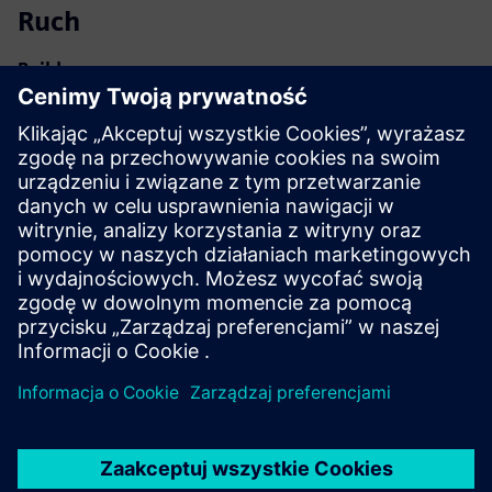
Ruch
Build
Rozszerza lub buduje na bazie produktu/rozwiązania
Siemens Xcelerator poprzez tworzenie nowego produktu
lub tworzy nowe rozwiązanie dla klienta poprzez integrację
produktu Siemens Xcelerator z produktem własnym
Service
Zapewnia usługę dla produktu/rozwiązania Siemens
Xcelerator, która pomaga klientowi we wdrożeniu,
integracji, obsłudze lub konserwacji