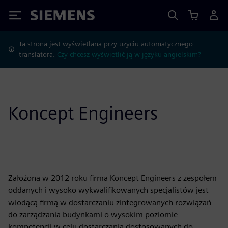
Siemens
Ta strona jest wyświetlana przy użyciu automatycznego
translatora.
Czy chcesz wyświetlić ją w języku angielskim?
Koncept Engineers
Założona w 2012 roku firma Koncept Engineers z zespołem
oddanych i wysoko wykwalifikowanych specjalistów jest
wiodącą firmą w dostarczaniu zintegrowanych rozwiązań
do zarządzania budynkami o wysokim poziomie
kompetencji w celu dostarczania dostosowanych do