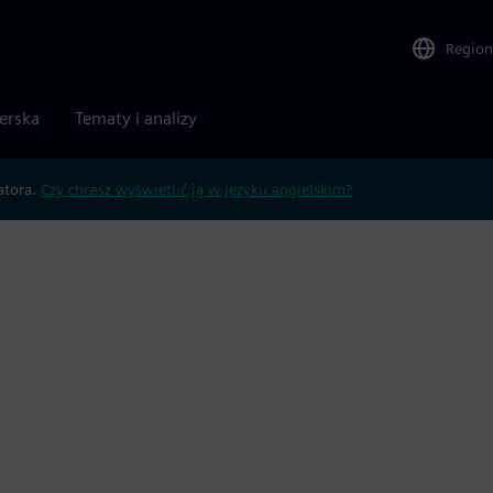
Region
nerska
Tematy i analizy
atora.
Czy chcesz wyświetlić ją w języku angielskim?