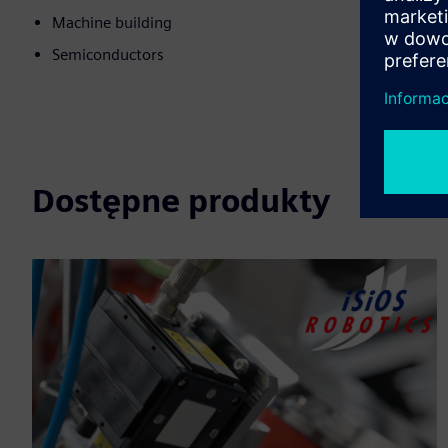
Machine building
Semiconductors
Dostępne produkty