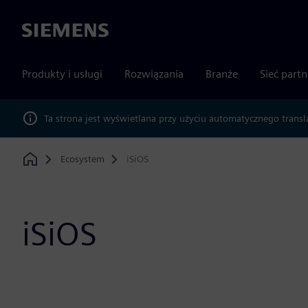
Siemens
Produkty i usługi
Rozwiązania
Branże
Sieć part
Ta strona jest wyświetlana przy użyciu automatycznego transl
Ecosystem
iSiOS
Home
iSiOS