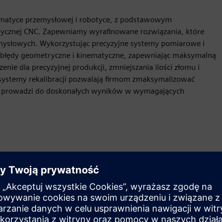
utomatyce przemysłowej i robotyce, z podstawowym
tycznej CNC. Zapewniamy wyrafinowane rozwiązania, które
mysłowych. Wykorzystując precyzyjne systemy pomiarowe i
e błędy geometryczne i kinematyczne, zapewniając maksymalną
ie dla precyzyjnej produkcji, zmniejszania ilości złomu i
 i systemy rekalibracji pozwalają firmom zmaksymalizować
o prowadzi do doskonałych wyników w wymagających
Ruch
Service
Zapewnia usługę dla produktu/rozwiązania Siemens
Xcelerator, która pomaga klientowi we wdrożeniu,
integracji, obsłudze lub konserwacji