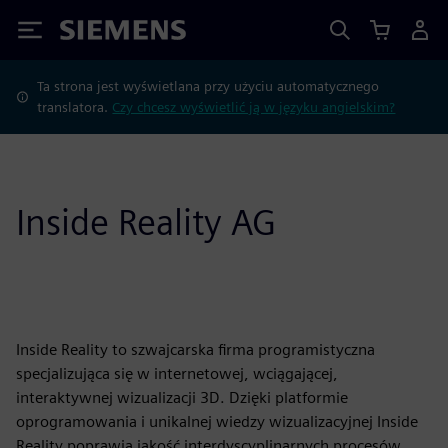
Siemens
Ta strona jest wyświetlana przy użyciu automatycznego
translatora.
Czy chcesz wyświetlić ją w języku angielskim?
Inside Reality AG
Inside Reality to szwajcarska firma programistyczna
specjalizująca się w internetowej, wciągającej,
interaktywnej wizualizacji 3D. Dzięki platformie
oprogramowania i unikalnej wiedzy wizualizacyjnej Inside
Reality poprawia jakość interdyscyplinarnych procesów