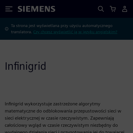
Siemens
Ta strona jest wyświetlana przy użyciu automatycznego
translatora.
Czy chcesz wyświetlić ją w języku angielskim?
Infinigrid
Infinigrid wykorzystuje zastrzeżone algorytmy
matematyczne do odblokowania przepustowości sieci w
sieci elektrycznej w czasie rzeczywistym. Zapewniają
całościowy wgląd w czasie rzeczywistym niezbędny do
wydajnego działania sieci i przygotowania jej do trwającej