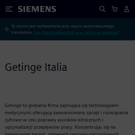
Siemens
Ta strona jest wyświetlana przy użyciu automatycznego
translatora.
Czy chcesz wyświetlić ją w języku angielskim?
Getinge Italia
Getinge to globalna firma zajmująca się technologiami
medycznymi oferującą zaawansowany sprzęt i rozwiązania
cyfrowe w celu poprawy wyników klinicznych i
optymalizacji przepływów pracy. Koncentrując się na
intensywnej terapii, zabiegach sercowo-naczyniowych,