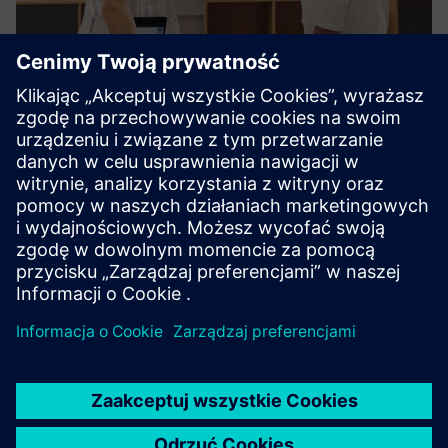
Patient Flow Efficiency
Achieve a complete and efficient control of patient flow
from arrival to discharge, transforming real time location
data into optimized and made safe routes, maximizing and
making safe space utilization, streamlining equipment an...
Dowiedz się więcej