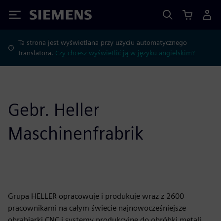
Siemens
Ta strona jest wyświetlana przy użyciu automatycznego
translatora.
Czy chcesz wyświetlić ją w języku angielskim?
Gebr. Heller
Maschinenfrabrik
Grupa HELLER opracowuje i produkuje wraz z 2600
pracownikami na całym świecie najnowocześniejsze
obrabiarki CNC i systemy produkcyjne do obróbki metali.