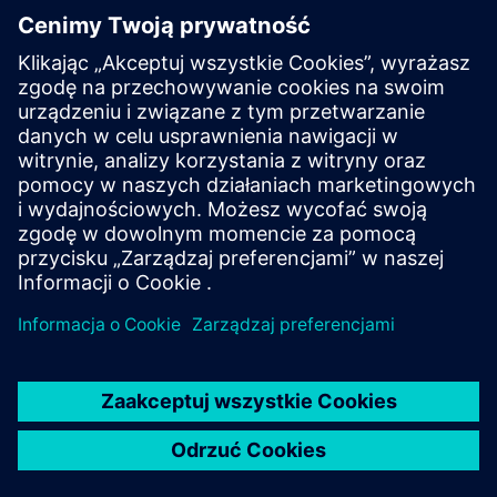
HELLER Tokn & Digital Twin -
Perfect Match for Training
Kompaktowa maszyna CNC firmy HELLER ze sterowaniem
SINUMERIK ONE i powiązanym z nim Digital Twin otwiera
nowe możliwości training technicznego.
Dowiedz się więcej