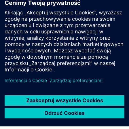
FFTigv MOVY 1t
The FFTigv MOVY 1t is an automated guided vehicle with
bidirectional movement, load capacity up to 1 ton and
standard components. This model can optionally be
equipped with a 3D camera or special structures.
Dowiedz się więcej