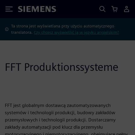
Siemens
Ta strona jest wyświetlana przy użyciu automatycznego
translatora.
Czy chcesz wyświetlić ją w języku angielskim?
FFT Produktionssysteme
FFT jest globalnym dostawcą zautomatyzowanych
systemów i technologii produkcji, budowy zakładów
przemysłowych i technologii produkcji. Dostarczamy
zakłady automatyzacji pod klucz dla przemysłu
motoryzacyjnego i niemotoryzacyjnego, obejmujące pełny