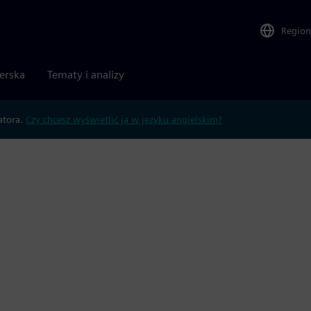
Region
nerska
Tematy i analizy
atora.
Czy chcesz wyświetlić ją w języku angielskim?