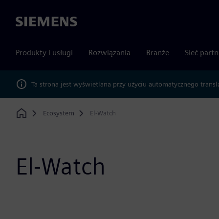
Siemens
Produkty i usługi
Rozwiązania
Branże
Sieć part
Ta strona jest wyświetlana przy użyciu automatycznego transl
Ecosystem
El-Watch
Home
El-Watch