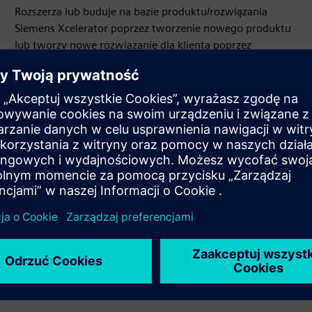
Rozszerza lub buduje na bazie produktu/rozwiązania
Siemens Xcelerator poprzez tworzenie nowego produktu
lub tworzy nowe rozwiązanie dla klienta poprzez
integrację produktu Siemens Xcelerator z produktem
własnym
Sell
Odsprzedaż / wspólna sprzedaż oprogramowania oraz
sprzętu z funkcjami cyfrowymi w oparciu o Siemens
Xcelerator
Service
Zapewnia usługę dla produktu/rozwiązania Siemens
Xcelerator, która pomaga klientowi we wdrożeniu,
integracji, obsłudze lub konserwacji