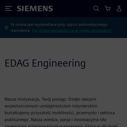
Siemens
Ta strona jest wyświetlana przy użyciu automatycznego
translatora.
Czy chcesz wyświetlić ją w języku angielskim?
EDAG Engineering
Nasza motywacja, Twój postęp: Dzięki naszym
wszechstronnym umiejętnościom inżynierskim
kształtujemy przyszłość mobilności, przemysłu i sektora
publicznego. Nasza wiedza, pasja i innowacyjna siła
zapewniają zrównoważone rozwiązania, które w dłuższej