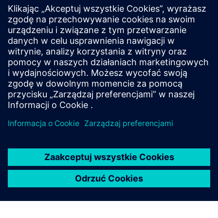
EDAG PS Universal
EPSU is a modular automation platform enabling fast
integration, protocol support, and scalable control with
Siemens Xcelerator.
Dowiedz się więcej