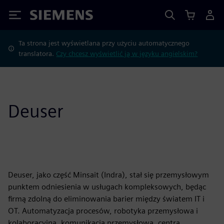
Siemens
Ta strona jest wyświetlana przy użyciu automatycznego
translatora.
Czy chcesz wyświetlić ją w języku angielskim?
Deuser
Deuser, jako część Minsait (Indra), stał się przemysłowym
punktem odniesienia w usługach kompleksowych, będąc
firmą zdolną do eliminowania barier między światem IT i
OT. Automatyzacja procesów, robotyka przemysłowa i
kolaboracyjna, komunikacja przemysłowa, centra