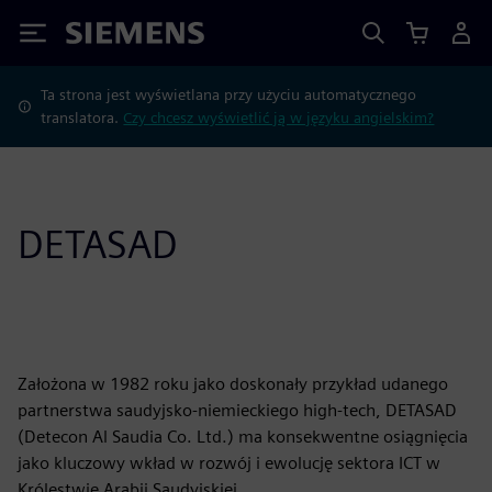
Siemens
Ta strona jest wyświetlana przy użyciu automatycznego
translatora.
Czy chcesz wyświetlić ją w języku angielskim?
DETASAD
Założona w 1982 roku jako doskonały przykład udanego
partnerstwa saudyjsko-niemieckiego high-tech, DETASAD
(Detecon Al Saudia Co. Ltd.) ma konsekwentne osiągnięcia
jako kluczowy wkład w rozwój i ewolucję sektora ICT w
Królestwie Arabii Saudyjskiej.