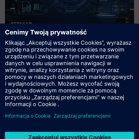
Satellite Connectivity (DETA-
SatConnect)
Deta-SatConnect został zaprojektowany, aby zapewnić
płynną i niezawodną łączność w całej Arabii Saudyjskiej,
zapewniając Twoją firmę na bieżąco
Dowiedz się więcej