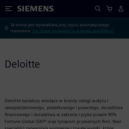
Siemens
Ta strona jest wyświetlana przy użyciu automatycznego
translatora.
Czy chcesz wyświetlić ją w języku angielskim?
Deloitte
Deloitte świadczy wiodące w branży usługi audytu i
ubezpieczeniowego, podatkowego i prawnego, doradztwa
finansowego i doradztwa w zakresie ryzyka prawie 90%
Fortune Global 500® oraz tysiącom prywatnych firm. Nasi
specjaliści zapewniają wymierne i trwałe wyniki, które