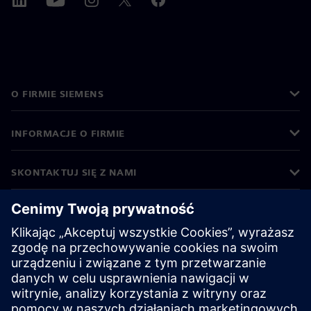
O FIRMIE SIEMENS
INFORMACJE O FIRMIE
SKONTAKTUJ SIĘ Z NAMI
KARIERA
©
Siemens
2026
Informacje korporacyjne