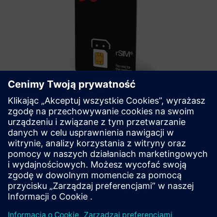
rSIM - resilient autonomous SIM
rSIM is a revolutionary SIM solution designed to address
the rising issue of network outages affecting critical IoT
applications.
Dowiedz się więcej