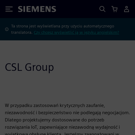
Siemens
Ta strona jest wyświetlana przy użyciu automatycznego
translatora.
Czy chcesz wyświetlić ją w języku angielskim?
CSL Group
W przypadku zastosowań krytycznych zaufanie,
niezawodność i bezpieczeństwo nie podlegają negocjacjom.
Dlatego projektujemy dostosowane do potrzeb
rozwiązania IoT, zapewniające niezawodną wydajność i
wyjątkową obsługę klienta. Jesteśmy zaangażowani w