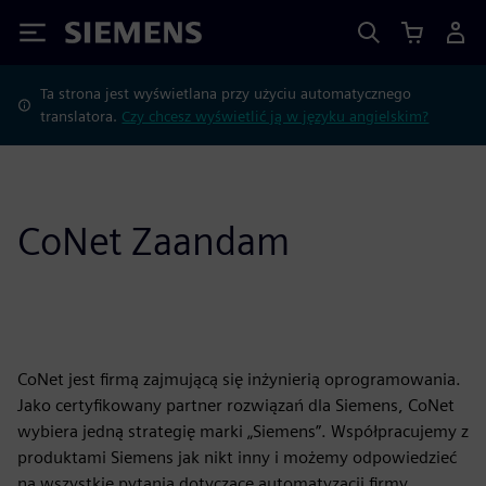
Siemens
Ta strona jest wyświetlana przy użyciu automatycznego
translatora.
Czy chcesz wyświetlić ją w języku angielskim?
CoNet Zaandam
CoNet jest firmą zajmującą się inżynierią oprogramowania.
Jako certyfikowany partner rozwiązań dla Siemens, CoNet
wybiera jedną strategię marki „Siemens”. Współpracujemy z
produktami Siemens jak nikt inny i możemy odpowiedzieć
na wszystkie pytania dotyczące automatyzacji firmy