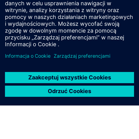
Smart Batch Connect is an abstraction layer on top of
Simatic Batch which enables integration with different
systems (ERP, MOM, Cloud, Web).
Dowiedz się więcej