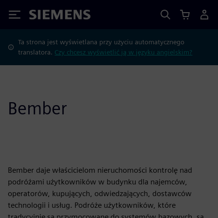
Siemens
Ta strona jest wyświetlana przy użyciu automatycznego
translatora.
Czy chcesz wyświetlić ją w języku angielskim?
Bember
Bember daje właścicielom nieruchomości kontrolę nad
podróżami użytkowników w budynku dla najemców,
operatorów, kupujących, odwiedzających, dostawców
technologii i usług. Podróże użytkowników, które
tradycyjnie są przymocowane do systemów bazowych, są