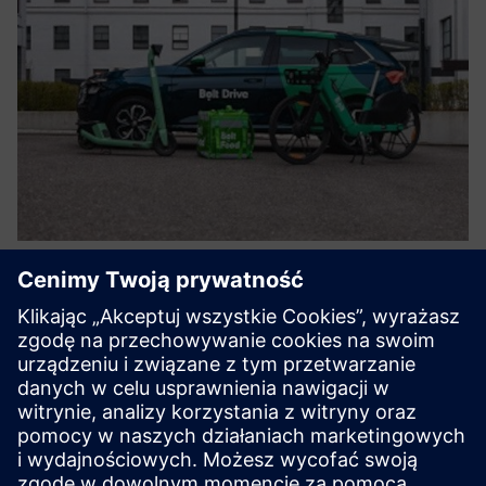
Ride-hailing, shared cars and
scooters
Enabling greener mobility has never been easier. Bolt
enables strategic partners complete access to our global
urban mobility inventory from ride-hailing to micro-
mobility through a selection of connectivity solutions such
as API ...