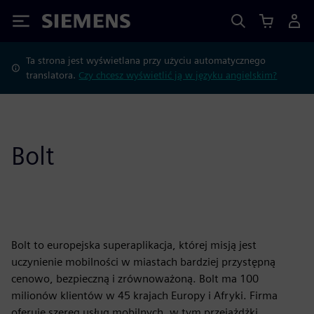
Siemens
Ta strona jest wyświetlana przy użyciu automatycznego
translatora.
Czy chcesz wyświetlić ją w języku angielskim?
Bolt
Bolt to europejska superaplikacja, której misją jest
uczynienie mobilności w miastach bardziej przystępną
cenowo, bezpieczną i zrównoważoną. Bolt ma 100
milionów klientów w 45 krajach Europy i Afryki. Firma
oferuje szereg usług mobilnych, w tym przejażdżki,