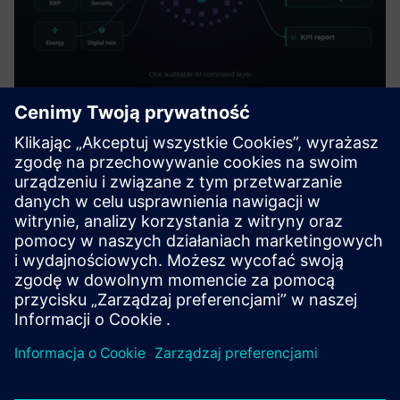
HALØ – Operational AI
Orchestrator
Przekształć dane operacyjne w skoordynowane działanie.
HALØ łączy dane na żywo, przepływy pracy, zatwierdzenia i
systemy korporacyjne w jedną kontrolowaną warstwę
poleceń AI.
Dowiedz się więcej