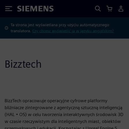
Siemens
Ta strona jest wyświetlana przy użyciu automatycznego
translatora.
Czy chcesz wyświetlić ją w języku angielskim?
Bizztech
BizzTech opracowuje operacyjne cyfrowe platformy
bliźniacze zintegrowane z agentyczną sztuczną inteligencją
(HAL • OS) w celu tworzenia interaktywnych środowisk 3D
w czasie rzeczywistym dla inteligentnych miast, obiektów
przemysłowych i edukacji. Korzystając z Unreal Engine 5,