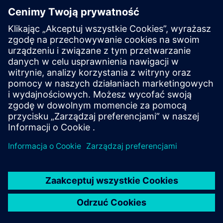
Swiss LCDM Hub
The platform helps orchestrate data exchange between
systems (CDE, FM, ...) and provides data quality tools and
helps standardize and cleanse data.
Dowiedz się więcej