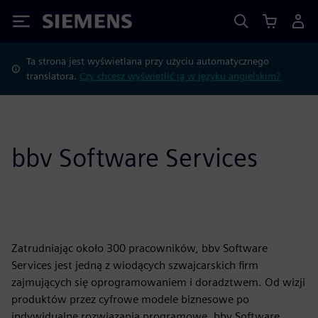
Siemens
Ta strona jest wyświetlana przy użyciu automatycznego
translatora.
Czy chcesz wyświetlić ją w języku angielskim?
bbv Software Services
Zatrudniając około 300 pracowników, bbv Software
Services jest jedną z wiodących szwajcarskich firm
zajmujących się oprogramowaniem i doradztwem. Od wizji
produktów przez cyfrowe modele biznesowe po
indywidualne rozwiązania programowe, bbv Software