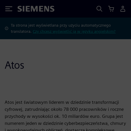
Siemens
Ta strona jest wyświetlana przy użyciu automatycznego
translatora.
Czy chcesz wyświetlić ją w języku angielskim?
Atos
Atos jest światowym liderem w dziedzinie transformacji
cyfrowej, zatrudniając około 78 000 pracowników i roczne
przychody w wysokości ok. 10 miliardów euro. Grupa jest
numerem jeden w dziedzinie cyberbezpieczeństwa, chmury
i wysokowydajnych obliczeń, dostarcza kompleksowe