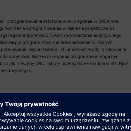
gii i oprogramowania założona w Akwizgranie w 2009 roku.
gi tworzenia oprogramowania w zakresie projektowania
ganego komputerowo (CAM) i wytwarzania addytywnego
Nasz zespół programistów ma doświadczenie w różnych
e, polerowanie, cięcie laserem i strumieniem wody, drukowanie
sonda dotykowa. Nasze rozwiązania programowe mogą być
kich jak maszyny CNC, roboty przemysłowe i drukarki 3D. Nasz
ożonych wymagań.
Ruch
Build