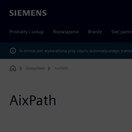
Siemens
Produkty i usługi
Rozwiązania
Branże
Sieć part
Ta strona jest wyświetlana przy użyciu automatycznego transl
Ecosystem
AixPath
Home
AixPath