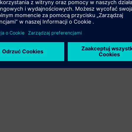
Rozszerza lub buduje na bazie produktu/rozwiązania
Siemens Xcelerator poprzez tworzenie nowego produktu
lub tworzy nowe rozwiązanie dla klienta poprzez
integrację produktu Siemens Xcelerator z produktem
własnym