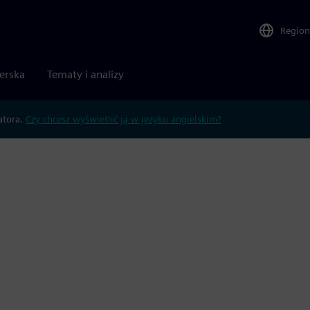
Region
nerska
Tematy i analizy
atora.
Czy chcesz wyświetlić ją w języku angielskim?