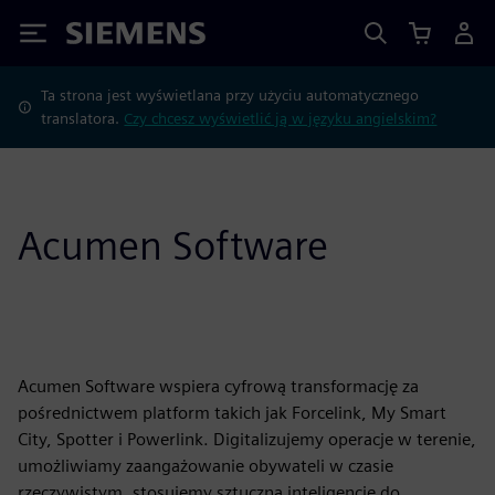
Siemens
Ta strona jest wyświetlana przy użyciu automatycznego
translatora.
Czy chcesz wyświetlić ją w języku angielskim?
Acumen Software
Acumen Software wspiera cyfrową transformację za
pośrednictwem platform takich jak Forcelink, My Smart
City, Spotter i Powerlink. Digitalizujemy operacje w terenie,
umożliwiamy zaangażowanie obywateli w czasie
rzeczywistym, stosujemy sztuczną inteligencję do