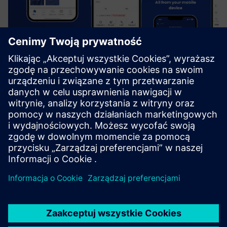
Forcelink
Forcelink is a powerful Mobile Field Service ERP that
streamlines operations, boosts customer satisfaction, and
drives profitability. Highly adaptable and configurable, it
integrates seamlessly with ERP, financial, and GIS
systems...
Dowiedz się więcej