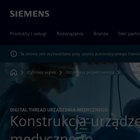
Siemens
Produkty i usługi
Rozwiązania
Branże
Sieć part
Ta strona jest wyświetlana przy użyciu automatycznego transl
Cyfrowy wątek
Inżynieria projektowania
Projekt
Home
DIGITAL THREAD URZĄDZENIA MEDYCZNEGO
Konstrukcja urządz
medycznego