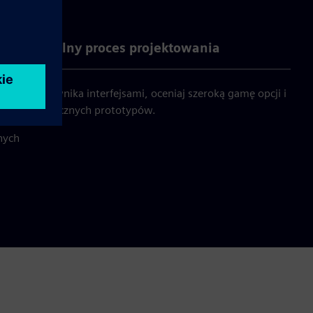
entyfikowalny proces projektowania
la użytkownika interfejsami, oceniaj szeroką gamę opcji i
ępności fizycznych prototypów.
nych