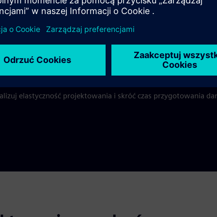
Wspólny rozwój
Id
c rzeczywiste dowody. Poznaj warianty projektu z przyjaznymi d
wania plików projektowych urządzeń medycznych i szybszej dost
lizuj elastyczność projektowania i skróć czas przygotowania da