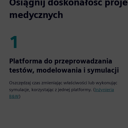
Osiągnij doskonałość proj
medycznych
1
1
Platforma do przeprowadzania
testów, modelowania i symulacji
Oszczędzaj czas zmieniając właściwości lub wykonując
symulacje, korzystając z jednej platformy. (
Inżynieria
B&W
)