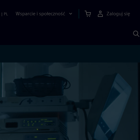
Wsparcie i społeczność
Zaloguj się
|
PL
S
z
p
S
A