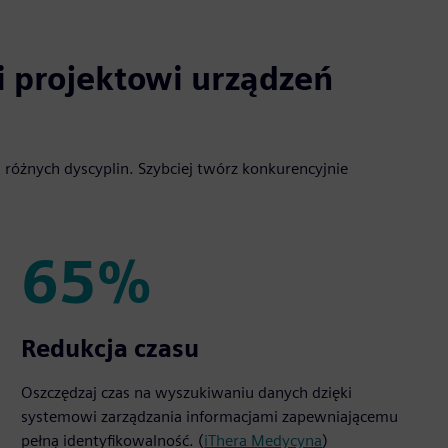
i projektowi urządzeń
 różnych dyscyplin. Szybciej twórz konkurencyjnie
65%
65%
Redukcja czasu
Oszczędzaj czas na wyszukiwaniu danych dzięki
systemowi zarządzania informacjami zapewniającemu
pełną identyfikowalność. (
iThera Medycyna
)