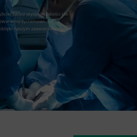
bciej twórz wysokiej jakości i w
growanemu systemowi
h dzięki naszym zaawansowanym