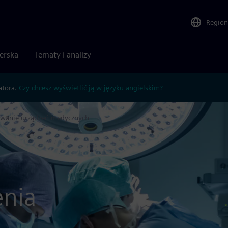
Region
nerska
Tematy i analizy
atora.
Czy chcesz wyświetlić ją w języku angielskim?
owanie urządzeń medycznych
enia