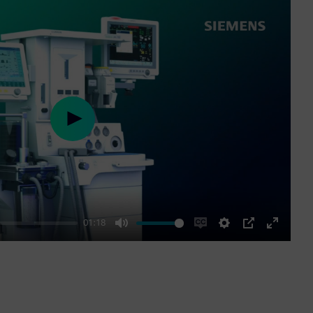
Play
01:18
Mute
Enable
Settings
PIP
Enter
captions
fullscre