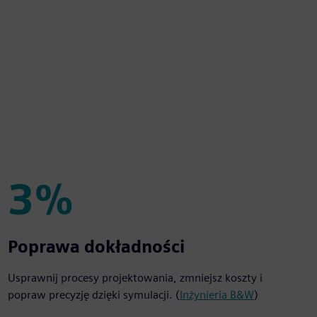
3%
3%
Poprawa dokładności
Usprawnij procesy projektowania, zmniejsz koszty i
popraw precyzję dzięki symulacji. (
Inżynieria B&W
)