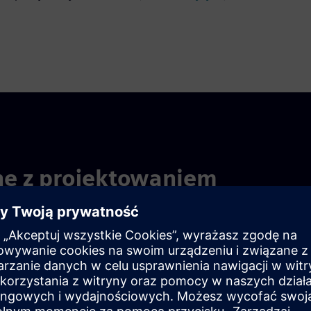
ne z projektowaniem
cznych dzięki zintegrowanemu cyfrowemu systemowi
iwia zespołowi tworzenie wydajnych, wydajnych i w pełni
ieżek digitalizacji projektowania urządzeń medycznych: