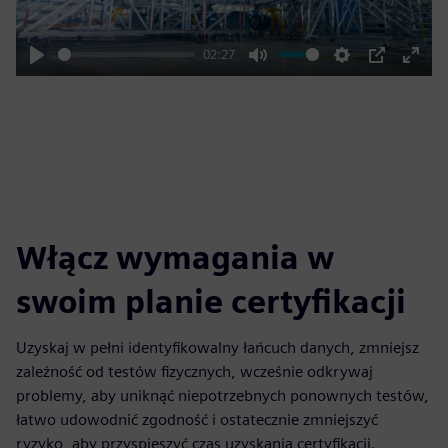
02:27
Play
Mute
Settings
PIP
Enter
fulls
Włącz wymagania w
swoim planie certyfikacji
Uzyskaj w pełni identyfikowalny łańcuch danych, zmniejsz
zależność od testów fizycznych, wcześnie odkrywaj
problemy, aby uniknąć niepotrzebnych ponownych testów,
łatwo udowodnić zgodność i ostatecznie zmniejszyć
ryzyko, aby przyspieszyć czas uzyskania certyfikacji.