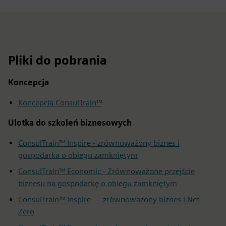
Pliki do pobrania
Koncepcja
Koncepcja ConsulTrain™
Ulotka do szkoleń biznesowych
ConsulTrain™ Inspire - zrównoważony biznes i
gospodarka o obiegu zamkniętym
ConsulTrain™ Economic - Zrównoważone przejście
biznesu na gospodarkę o obiegu zamkniętym
ConsulTrain™ Inspire — zrównoważony biznes i Net-
Zero