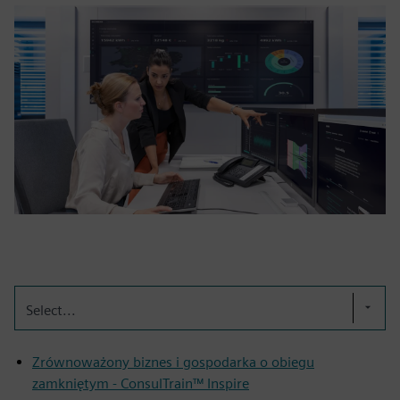
Select...
Zrównoważony biznes i gospodarka o obiegu
zamkniętym - ConsulTrain™ Inspire