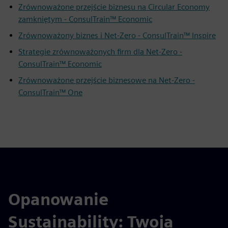
Zrównoważone przejście biznesu na Circular Economy
zamkniętym - ConsulTrain™ Economic
Zrównoważony biznes i Net-Zero - ConsulTrain™ Inspire
Strategie zrównoważonych firm dla Net-Zero -
ConsulTrain™ Economic
Zrównoważone przejście biznesowe na Net-Zero -
ConsulTrain™ One
Opanowanie
Sustainability: Twoja