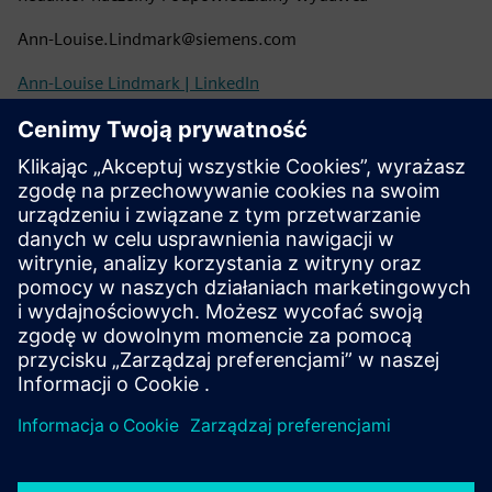
Ann-Louise.Lindmark@siemens.com
Ann-Louise Lindmark | LinkedIn