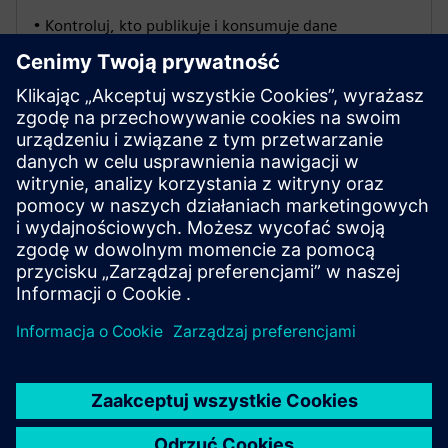
• Kontroluj, kto publikuje i konsumuje dane
przemysłowe
WinCC OA
• Monitoruj stan zakładu, zgodnie z którym muszą być