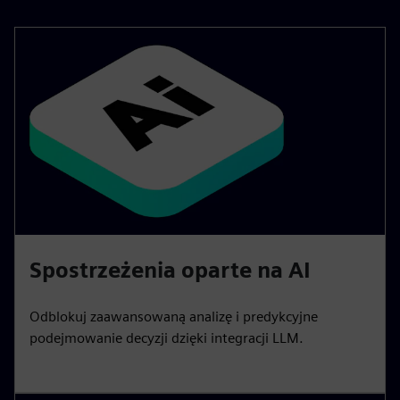
Spostrzeżenia oparte na AI
Odblokuj zaawansowaną analizę i predykcyjne
podejmowanie decyzji dzięki integracji LLM.