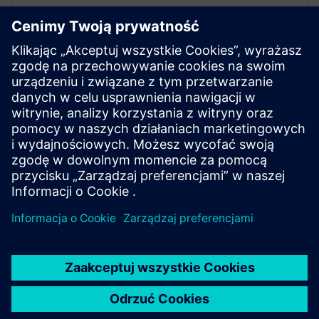
HiVemQ (fabryka/krawędź)
• Implementuje lokalne UNS: hierarchia tematów,
zachowanie i egzekwowanie kontroli dostępu
• Zapewnia lokalną trwałość MQTT, rozszerzenia i
zoptymalizowane lokalne subskrypcje dla HMI/SCADA