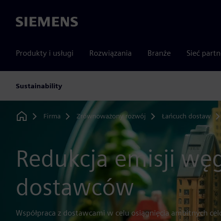
Siemens
Produkty i usługi
Rozwiązania
Branże
Sieć part
Sustainability
Firma
Zrównoważony rozwój
Łańcuch dostaw
Home
Redukcja emisji wę
dostawców
Współpraca z dostawcami w celu osiągnięcia ambitnych cel