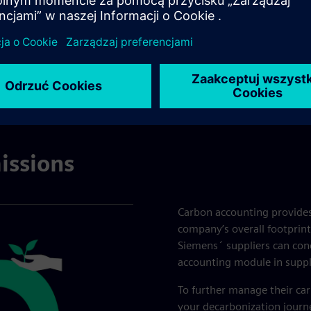
issions
Carbon accounting provides
company’s overall footprin
Siemens´ suppliers can con
accounting module in suppl
To further manage their car
your decarbonization journe