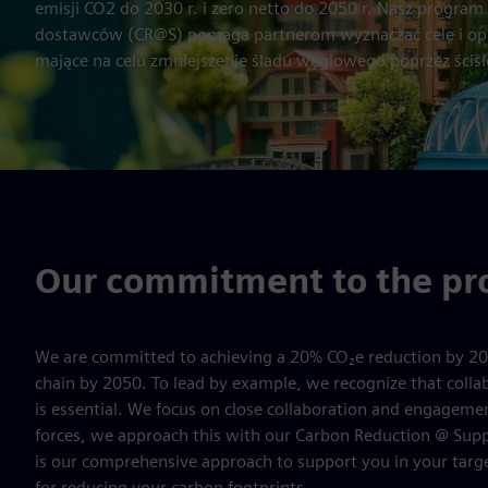
emisji CO2 do 2030 r. i zero netto do 2050 r. Nasz program
dostawców (CR@S) pomaga partnerom wyznaczać cele i op
mające na celu zmniejszenie śladu węglowego poprzez ścisł
Our commitment to the p
We are committed to achieving a 20% CO₂e reduction by 20
chain by 2050. To lead by example, we recognize that colla
is essential. We focus on close collaboration and engagemen
forces, we approach this with our Carbon Reduction @ Supp
is our comprehensive approach to support you in your targe
for reducing your carbon footprints.