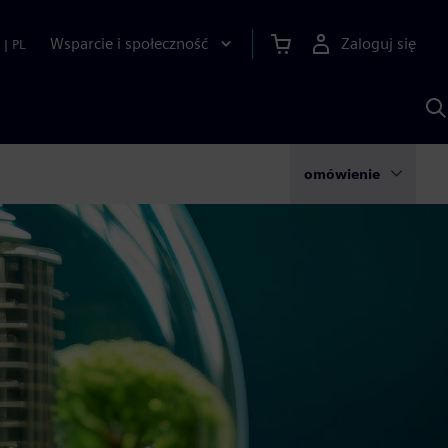
Wsparcie i społeczność
Zaloguj się
|
PL
S
z
p
S
A
omówienie