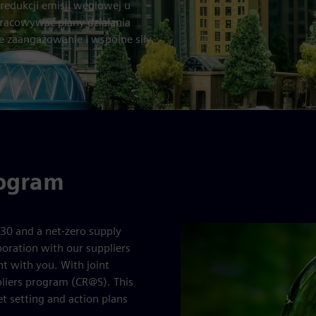
 redukcji emisji węglowej u
racowywać plany działania
e zaangażowanie i wspólne siły.
rogram
30 and a net-zero supply
boration with our suppliers
t with you. With joint
liers program (CR@S). This
t setting and action plans