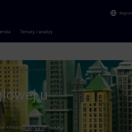
Region
nerska
Tematy i analizy
Redukcja emisji węglowej
glowej u
ów klimatycznych: 20% redukcji