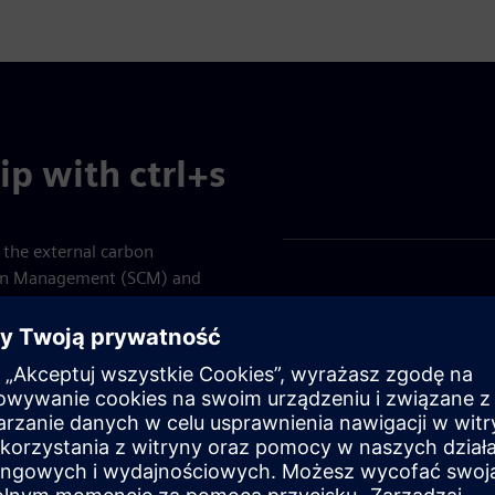
p with ctrl+s
s the external carbon
ain Management (SCM) and
lete the carbon web
learn about your own
uction measures. By
ou share your
aborating towards a net-zero