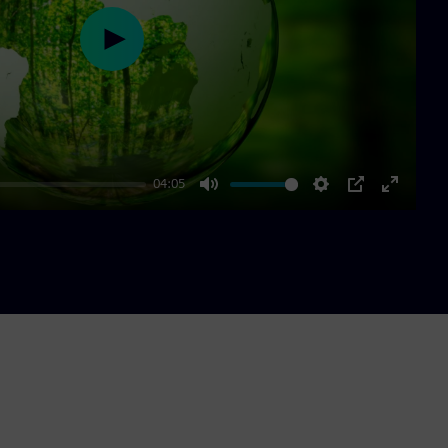
Play
04:05
Mute
Settings
PIP
Enter
fullscre