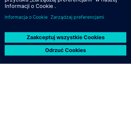
ten grant i nie możemy się
doczekać kontynuowania
naszego partnerstwa w
przyszłości.
Dr. Tutun Juhana, Szkoła ITB w Elec. Dziekan inżyniera i
informatyki