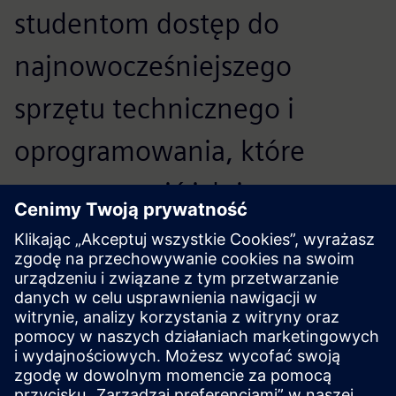
studentom dostęp do
najnowocześniejszego
sprzętu technicznego i
oprogramowania, które
mogą uczynić ich jeszcze
bardziej atrakcyjnymi dla
przyszłych pracodawców. W
związku z tym jesteśmy
wdzięczni firmie Siemens za