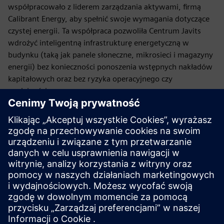
współpracowało z liderem zarządzania aktywami, firmą
Calibrant Energy, aby spełnić swoje wymagania dotyczące
czystej energii. Ta współpraca pozwoliła Centrum Javits
wdrożyć inteligentną infrastrukturę energetyczną w
budynku (taką jak panele słoneczne, mikrosieci i magazyny
energii) bez konieczności ponoszenia wstępnych nakładów
kapitałowych oraz bez ryzyka operacyjnego czy
wydajnościowego.
Oprócz zapewnienia oszczędności energetycznych dla
Centrum Javits, bateria pomaga również odciążyć
najbardziej obciążoną sieć ConEdison. Niestandardowy
system solarnego zadaszenia został zaprojektowany
specjalnie tak, aby uwzględniał unikalne cechy jednego z
największych zielonych dachów w USA.
Pobierz e-przewodnik EaaS