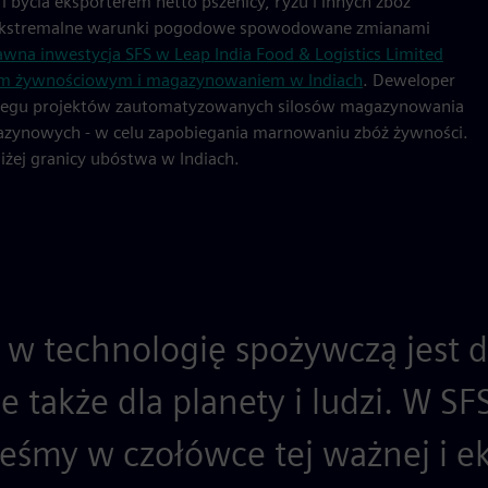
 bycia eksporterem netto pszenicy, ryżu i innych zbóż
 ekstremalne warunki pogodowe spowodowane zmianami
wna inwestycja SFS w Leap India Food & Logistics Limited
wem żywnościowym i magazynowaniem w Indiach
. Deweloper
eregu projektów zautomatyzowanych silosów magazynowania
gazynowych - w celu zapobiegania marnowaniu zbóż żywności.
żej granicy ubóstwa w Indiach.
w technologię spożywczą jest d
le także dla planety i ludzi. W S
teśmy w czołówce tej ważnej i ek