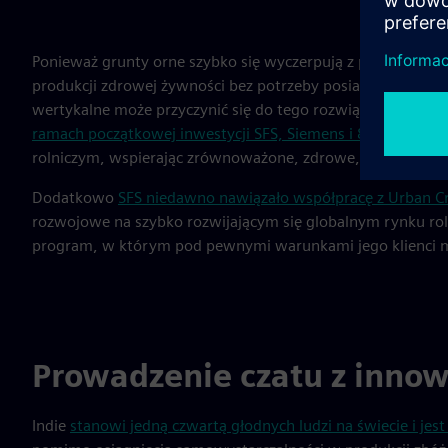
Ponieważ grunty orne szybko się wyczerpują z powodu erozj
produkcji zdrowej żywności bez potrzeby posiadania akrów 
wertykalne może przyczynić się do tego rozwiązania poprze
ramach początkowej inwestycji SFS, Siemens i 80 Acres na
rolniczym, wspierając zrównoważone, zdrowe, identyfikowal
Dodatkowo
SFS niedawno nawiązało współpracę z Urban Cr
rozwojowe na szybko rozwijającym się globalnym rynku ro
program, w którym pod pewnymi warunkami jego klienci mo
Prowadzenie czatu z inno
Indie
stanowi jedną czwartą głodnych ludzi na świecie i j