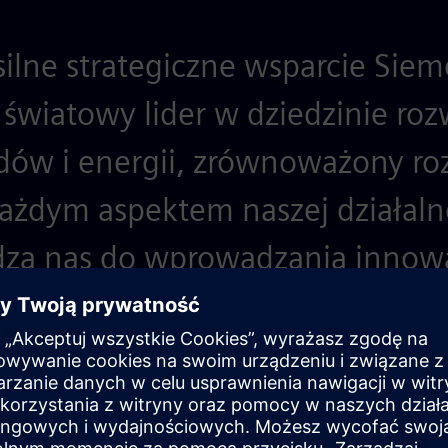
silne strategiczne wsparcie Siem
o światowy lider w dziedzinie ro
dów i energii, zrównoważony roz
ażdym aspektem naszej działalno
za nas do wprowadzania innowac
ie wyzwań - i dlatego te motyw
nansowy, Covanta