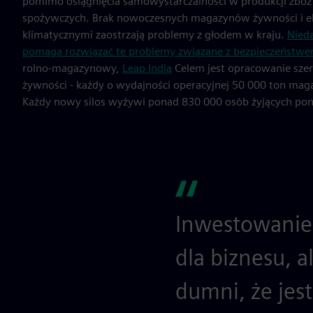
pomimo osiągnięcia samowystarczalności w produkcji zbóż i
spożywczych. Brak nowoczesnych magazynów żywności i
klimatycznymi zaostrzają problemy z głodem w kraju.
Nieda
pomaga rozwiązać te problemy związane z bezpieczeńst
rolno-magazynowy,
Leap India
Celem jest opracowanie sz
żywności - każdy o wydajności operacyjnej 50 000 ton ma
Każdy nowy silos wyżywi ponad 830 000 osób żyjących poni
Inwestowanie 
dla biznesu, a
dumni, że jes