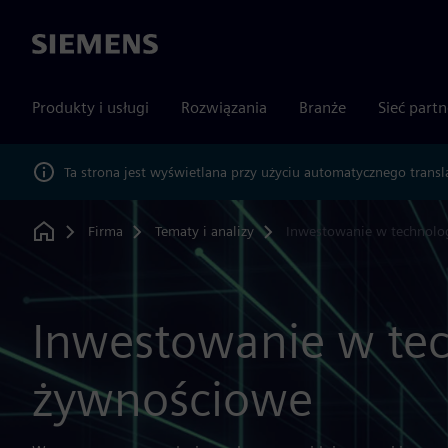
Siemens
Produkty i usługi
Rozwiązania
Branże
Sieć part
Ta strona jest wyświetlana przy użyciu automatycznego transl
Firma
Tematy i analizy
Inwestowanie w technolo
Home
Inwestowanie w te
żywnościowe