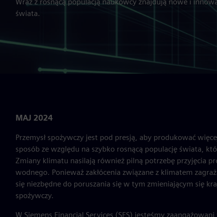
Wraz z rosnącą populacją naukowcy znajdują nowe i innow
świata.
MAJ 2024
Przemysł spożywczy jest pod presją, aby produkować więc
sposób ze względu na szybko rosnącą populację świata, któ
Zmiany klimatu nasilają również pilną potrzebę przyjęcia 
wodnego. Ponieważ zakłócenia związane z klimatem zagraż
się niezbędne do poruszania się w tym zmieniającym się kra
spożywczy.
W Siemens Financial Services (SFS) jesteśmy zaangażowani