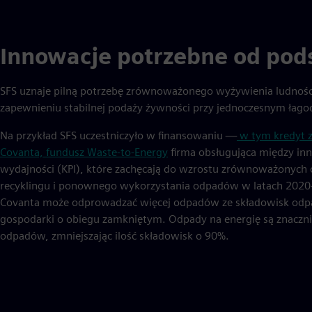
Innowacje potrzebne od pod
SFS uznaje pilną potrzebę zrównoważonego wyżywienia ludnośc
zapewnieniu stabilnej podaży żywności przy jednoczesnym łago
Na przykład SFS uczestniczyło w finansowaniu —
w tym kredyt 
Covanta, fundusz Waste-to-Energy
firma obsługująca między inn
wydajności (KPI), które zachęcają do wzrostu zrównoważonyc
recyklingu i ponownego wykorzystania odpadów w latach 2020-2
Covanta może odprowadzać więcej odpadów ze składowisk odpad
gospodarki o obiegu zamkniętym. Odpady na energię są znaczn
odpadów, zmniejszając ilość składowisk o 90%.