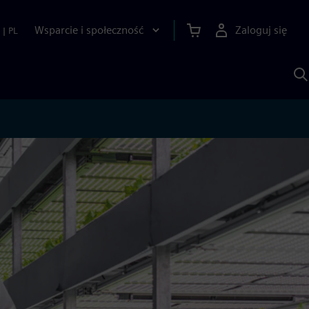
Wsparcie i społeczność
Zaloguj się
|
PL
S
z
p
S
A