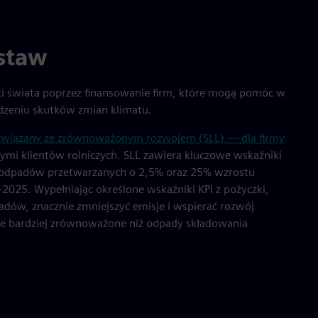
staw
i świata poprzez finansowanie firm, które mogą pomóc w
dzeniu skutków zmian klimatu.
związany ze zrównoważonym rozwojem (SLL) — dla firmy
ymi klientów rolniczych. SLL zawiera kluczowe wskaźniki
h odpadów przetwarzanych o 2,5% oraz 25% wzrostu
025. Wypełniając określone wskaźniki KPI z pożyczki,
ów, znacznie zmniejszyć emisje i wspierać rozwój
ie bardziej zrównoważone niż odpady składowania