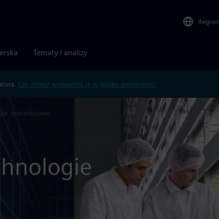
Region
nerska
Tematy i analizy
atora.
Czy chcesz wyświetlić ją w języku angielskim?
gie żywnościowe
chnologie