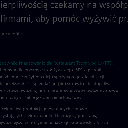
ecierpliwością czekamy na współp
i firmami, aby pomóc wyżywić pr
 Finance SFS
apewniło finansowanie dla Restaurant Technologies (RT)
,
hennym dla przemysłu spożywczego. SFS zapewnił
 zbieranie zużytego oleju spożywczego z lokalizacji
przekształcić i sprzedać go jako surowiec do biopaliw.
bardziej zrównoważoną firmą, promować zrównoważony rozwój
nomicznym, takie jak obniżenie kosztów.
ej celem jest produkcja przystępnych cenowo i
rzystujących zielony wodór. Nawozy są podstawą
najważniejsza w utrzymaniu naszego środowiska. Nasza