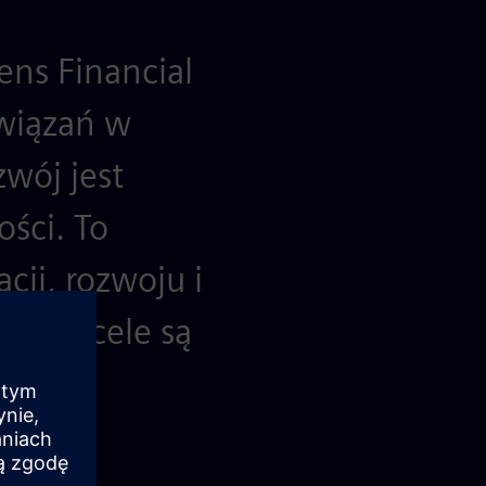
ens Financial
związań w
wój jest
ści. To
ji, rozwoju i
owane cele są