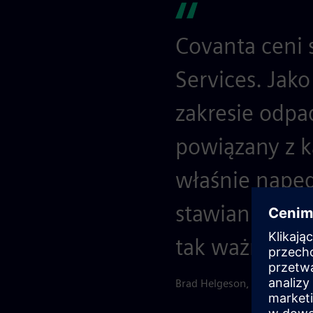
Covanta ceni 
Services. Jak
zakresie odpa
powiązany z k
właśnie napęd
stawiania sob
tak ważne.
Brad Helgeson, Dyrektor fi