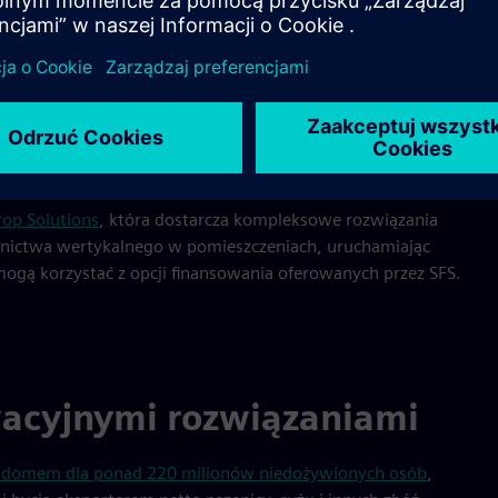
i i zanieczyszczenia, potrzebne są alternatywne sposoby
wysokiej jakości wierzchniej warstwy gleby. Rolnictwo
z rolnictwo w górę, a nie na zewnątrz.
Zakotwiczone w
wiązały współpracę
stosowanie technologii w przemyśle
ne i bardziej produktywne praktyki rolnicze.
op Solutions
, która dostarcza kompleksowe rozwiązania
lnictwa wertykalnego w pomieszczeniach, uruchamiając
gą korzystać z opcji finansowania oferowanych przez SFS.
wacyjnymi rozwiązaniami
est domem dla ponad 220 milionów niedożywionych osób
,