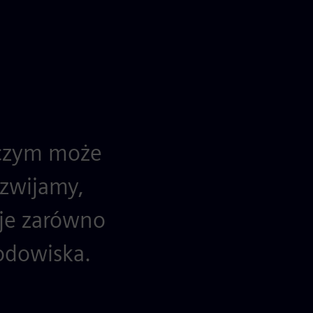
wczym może
ozwijamy,
cje zarówno
rodowiska.