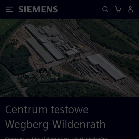
Siemens
Centrum testowe
Wegberg-Wildenrath
Centrum testowe lokomotyw, całych pociągów,