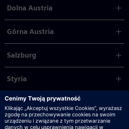
Dolna Austria
Górna Austria
Salzburg
Styria
Tyrol
Vorarlberg