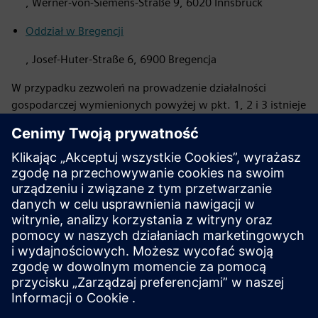
, Werner-von-Siemens-Straße 9, 6020 Innsbruck
Oddział w Bregencji
, Josef-Huter-Straße 6, 6900 Bregencja
W przypadku zezwoleń na prowadzenie działalności
gospodarczej wymienionych powyżej w pkt. 1, 2 i 3 istnieje
również inny lokal handlowy w naszym zakładzie.
lokalizacja w Kundl
, Biochemiestraße 64, 6250 Kundl i u
nas
lokalizacja w Saalfelden
, Zeller Bundesstraße 17, 5760
Saalfelden.
W przypadku zezwolenia na prowadzenie działalności
gospodarczej wymienionego w pkt 9 powyżej znajduje się
również inny lokal handlowy w naszym zakładzie.
Lokalizacja biurowca Mattersburg
, Felixstraße 26, 7210
Mattersburg.