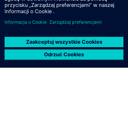
żądanie i więcej zasobów dla nauczycieli inżynierów.
Przeglądaj zasoby
Podcast
Posłuchaj naszego podcastu, aby dowiedzieć się, jak
przenosimy przemysł do środowisk akademickich.
Posłuchaj teraz