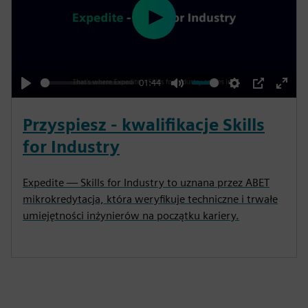
P
l
a
y
01:44
P
M
S
P
E
l
u
e
I
n
Przyspiesz - kwalifikacje Skills
a
t
t
P
t
for Industry
y
e
t
e
i
r
Expedite — Skills for Industry to uznana przez ABET
n
f
mikrokredytacja, która weryfikuje techniczne i trwałe
g
u
umiejętności inżynierów na początku kariery.
s
l
l
s
c
r