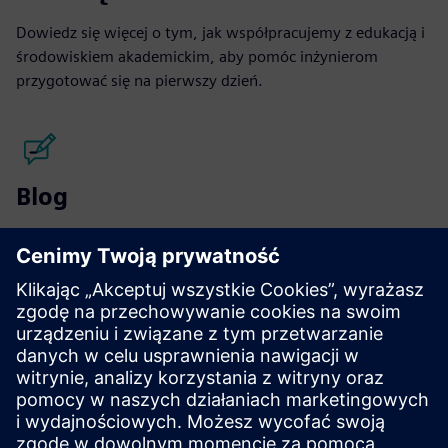
Dowiedz się więcej o tym, jak współpracujemy z edukacją i
środowiskiem akademickim, aby pomóc inżynierom
przygotować się na pierwszy dzień.
Blog
Przeczytaj prawdziwe historie klientów i uzyskaj wgląd w
udane partnerstwa akademicko-przemysłowe.
Czytaj więcej
Resources
Poznaj studia przypadków, seminaria internetowe na