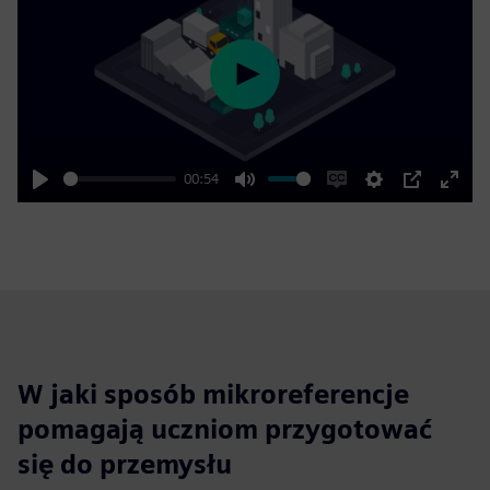
Play
00:54
Play
Mute
Enable
Settings
PIP
Enter
captions
fulls
W jaki sposób mikroreferencje
pomagają uczniom przygotować
się do przemysłu