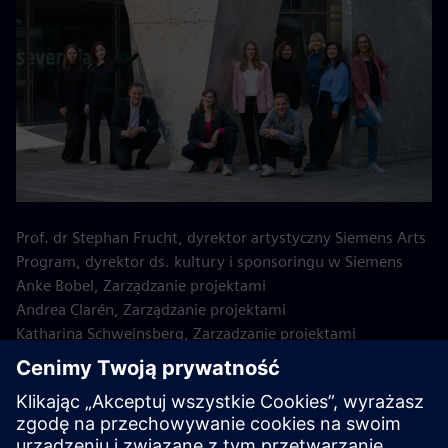
Prof. dr Stephan Frucht, dyrektor artystyczny Siemens Arts
Program, dyrektor ds. kultury i sponsoringu w Siemens
Anke Bobel, Zarządzanie projektami
Andrea Clarén, Zarządzanie projektami
Katharina Schweinsberg, Zarządzanie projektami
Laura Zimmer, stażystka
Eva Karl, Organizacja
Kontakt prasowy: Elisa Kulzer