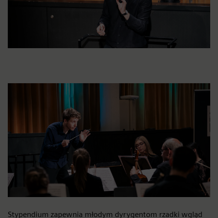
Stypendium zapewnia młodym dyrygentom rzadki wgląd