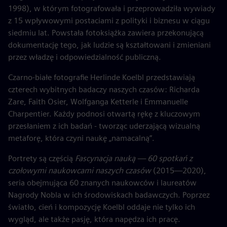
1998), w którym fotografowała i przeprowadziła wywiady
z 15 wpływowymi postaciami z polityki i biznesu w ciągu
siedmiu lat. Powstała fotoksiążka zawiera przekonującą
dokumentację tego, jak ludzie są kształtowani i zmieniani
przez władzę i odpowiedzialność publiczną.
Czarno-białe fotografie Herlinde Koelbl przedstawiają
czterech wybitnych badaczy naszych czasów: Richarda
Zare, Faith Osier, Wolfganga Ketterle i Emmanuelle
Charpentier. Każdy podnosi otwartą rękę z kluczowym
przesłaniem z ich badań - tworząc uderzającą wizualną
metaforę, która czyni naukę „namacalną”.
Portrety są częścią
Fascynacja nauką — 60 spotkań z
czołowymi naukowcami naszych czasów
(2015—2020),
seria obejmująca 60 znanych naukowców i laureatów
Nagrody Nobla w ich środowiskach badawczych. Poprzez
światło, cień i kompozycję Koelbl oddaje nie tylko ich
wygląd, ale także pasję, która napędza ich pracę.