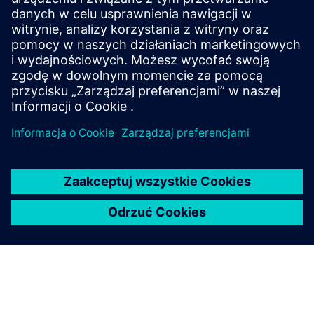
Program Siemens Arts jest programem operacyjnym i nie
rozpatruje wniosków o finansowanie od podmiotów
zewnętrznych. Jego zaangażowanie w sztukę i kulturę
realizowane jest poprzez własne projekty i
interdyscyplinarne partnerstwa. Założenie kolekcji
korporacyjnej w tradycyjnym sensie nie należy do
wyznaczonych celów Programu Sztuki Siemens.
Siemens AG
Program Sztuki Siemensa
ul. Monbijoustr. 7
10117 Berlin
Niemcy
Skontaktuj się z nami:
artsprogram.communications@siemens.com