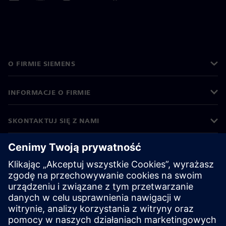
O FIRMIE SIEMENS
INFORMACJE O FIRMIE
SKONTAKTUJ SIĘ Z NAMI
KARIERA
©
Siemens
2026
Informacje korporacyjne