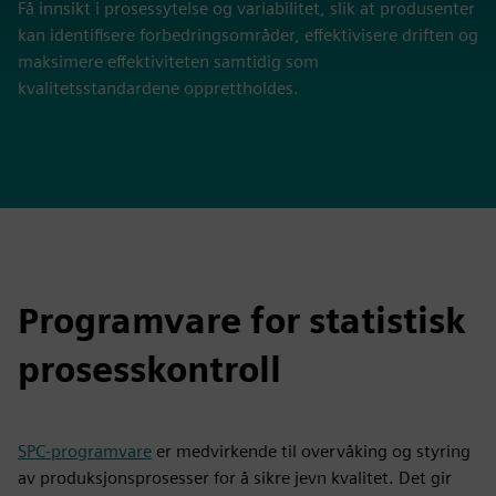
Få innsikt i prosessytelse og variabilitet, slik at produsenter
kan identifisere forbedringsområder, effektivisere driften og
maksimere effektiviteten samtidig som
kvalitetsstandardene opprettholdes.
Programvare for statistisk
prosesskontroll
SPC-programvare
er medvirkende til overvåking og styring
av produksjonsprosesser for å sikre jevn kvalitet. Det gir