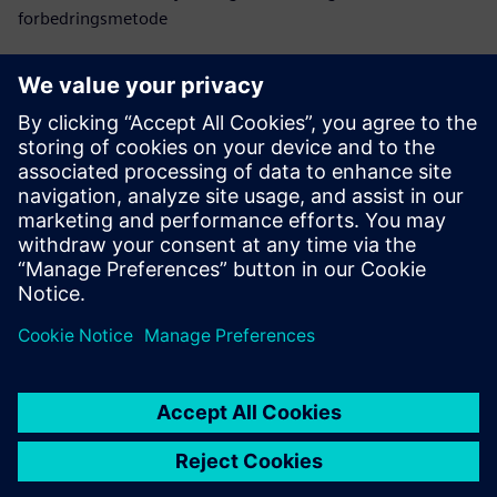
forbedringsmetode
Les mer
E-bok
Siemens' Opcenter Quality-programvare hjelper
produsenter med å nå sine kvalitetsmål
Les e-boken