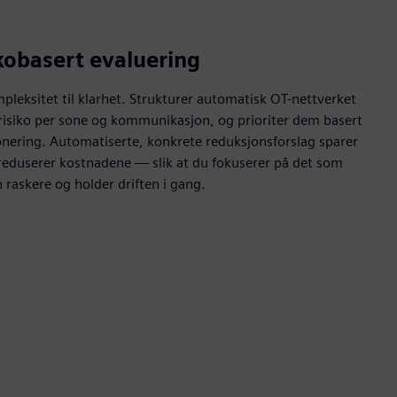
kobasert evaluering
pleksitet til klarhet. Strukturer automatisk OT-nettverket
r risiko per sone og kommunikasjon, og prioriter dem basert
onering. Automatiserte, konkrete reduksjonsforslag sparer
 reduserer kostnadene — slik at du fokuserer på det som
 raskere og holder driften i gang.