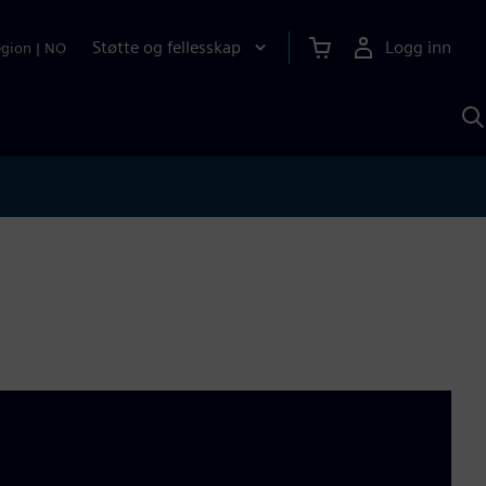
Støtte og fellesskap
Logg inn
egion
|
NO
S
m
S
A