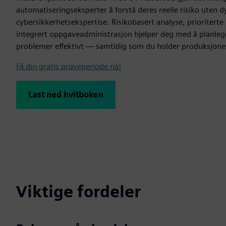
automatiseringseksperter å forstå deres reelle risiko uten d
cybersikkerhetsekspertise. Risikobasert analyse, prioritert
integrert oppgaveadministrasjon hjelper deg med å planleg
problemer effektivt — samtidig som du holder produksjone
Få din gratis prøveperiode nå!
Last ned hvitboken
Viktige fordeler