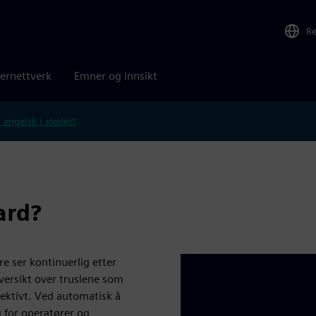
R
ernettverk
Emner og innsikt
 engelsk i stedet?
ard?
e ser kontinuerlig etter
versikt over truslene som
fektivt. Ved automatisk å
 for operatører og