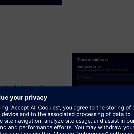
sadministrasjon
or sårbarhetsadministrasjon
tilordnes aktivalageret
ifikk for dine individuelle