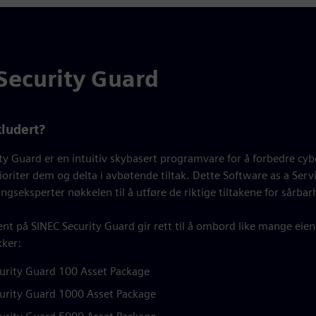
ecurity Guard
kludert?
ty Guard er en intuitiv skybasert programvare for å forbedre cyb
ioriter dem og delta i avbøtende tiltak. Dette Software as a Servi
ngseksperter nøkkelen til å utføre de riktige tiltakene for sårba
t på SINEC Security Guard gir rett til å ombord like mange eiend
kker:
urity Guard 100 Asset Package
urity Guard 1000 Asset Package