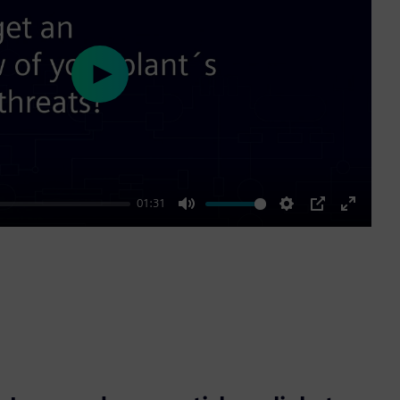
Play
01:31
Mute
Settings
PIP
Enter
fullscre