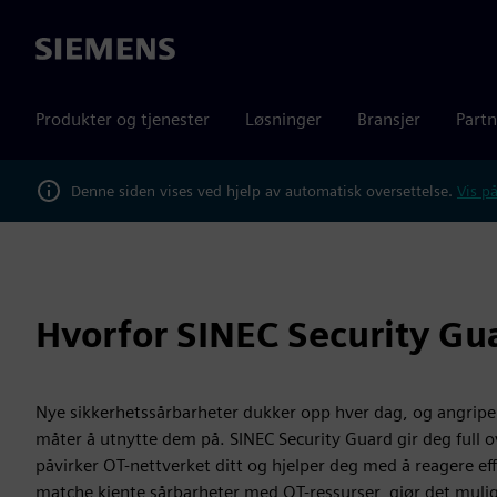
Siemens
Produkter og tjenester
Løsninger
Bransjer
Partn
Denne siden vises ved hjelp av automatisk oversettelse.
Vis på
Hvorfor SINEC Security Gu
Nye sikkerhetssårbarheter dukker opp hver dag, og angriper
måter å utnytte dem på. SINEC Security Guard gir deg full o
påvirker OT-nettverket ditt og hjelper deg med å reagere ef
matche kjente sårbarheter med OT-ressurser, gjør det mulig