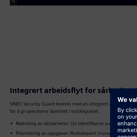
Integrert arbeidsflyt for sårbarhet
SINEC Security Guard leveres med en integrert arbeidsflyt f
for å gi operatører åpenhet i butikkgulvet.
Matching av sårbarheter: De identifiseres automatisk og 
Prioritering av oppgaver: Risikobasert trusselanalyse spes